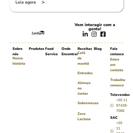
>
Leia agora
Vem interagir com a
gente!
Sobre
Produtos
Food
Onde
Receitas
Blog
Fale
Café
nós
Service
Encontrar
conosco
Nossa
da
Entre
história
manhã
em
contato
Entradas
Trabalhe
Almoço
conosco
ou
Jantar
Televendas
+55 11
Sobremesas
97428-
7086
Zero
SAC
Lactose
+55
11