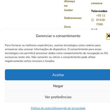
Almoço
conosco
ou
Jantar
Televendas
+55 11
Sobremesas
97428-
7086
Zero
SAC
Lactose
+55
Gerenciar o consentimento
11
3742-
Para fornecer as melhores experiências, usamos tecnologias como cookies para
9289
armazenar e/ou acessar informações do dispositivo. O consentimento para essas
sac@levitare
tecnologias nos permitirá processar dados como comportamento de navegação ou IDs
exclusivos neste site. Não consentir ou retirar o consentimento pode afetar
negativamente certos recursos e funções.
Levitare – Todos os direitos reservados
·
Políticas de Privacidade
Aceitar
LEVITARE INDUSTRIA E COMERCIO DE
LATICINIOS LTDA – CNPJ 52.604.311/0001-
63
Negar
Ver preferências
Política de cookies
Declaração de privacidade