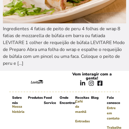
Ingredientes 4 fatias de peito de peru 4 folhas de wrap 8
fatias de mozzarella de búfala em barra ou fatiada
LEVITARE 1 colher de requeijão de búfala LEVITARE Modo
de Preparo Abra uma folha do wrap e espalhe o requeijão
de búfala com um pincel ou uma faca. Coloque o peito de
peru e […]
Vem interagir com a
gente!
Sobre
Produtos
Food
Onde
Receitas
Blog
Fale
Café
nós
Service
Encontrar
conosco
Nossa
da
Entre
história
manhã
em
contato
Entradas
Trabalhe