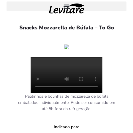
Snacks Mozzarella de Búfala – To Go
Palitinhos e bolinhas de mozzarella de búfala
embalados individualmente. Pode ser consumido em
até 5h fora da refrigeração.
Indicado para