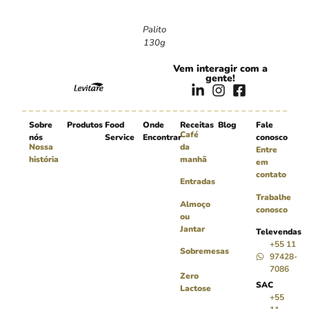
Palito
130g
Vem interagir com a
gente!
Sobre
Produtos
Food
Onde
Receitas
Blog
Fale
Café
nós
Service
Encontrar
conosco
Nossa
da
Entre
história
manhã
em
contato
Entradas
Trabalhe
Almoço
conosco
ou
Jantar
Televendas
+55 11
Sobremesas
97428-
7086
Zero
SAC
Lactose
+55