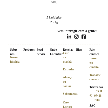
500g
5 Unidades
2,2 kg
Vem interagir com a gente!
Sobre
Produtos
Food
Onde
Receitas
Blog
Fale
Café
nós
Service
Encontrar
conosco
Nossa
da
Entre
história
manhã
em
contato
Entradas
Trabalhe
Almoço
conosco
ou
Jantar
Televendas
+55 11
Sobremesas
97428-
7086
Zero
SAC
Lactose